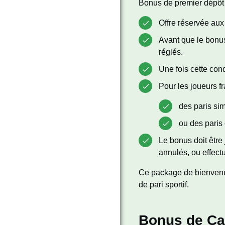
Bonus de premier dépôt
Offre réservée aux
Avant que le bonus 
réglés.
Une fois cette con
Pour les joueurs fr
des paris sim
ou des paris
Le bonus doit être
annulés, ou effectu
Ce package de bienvenue 
de pari sportif.
Bonus de C