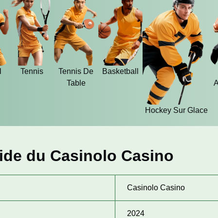
l
Tennis
Tennis De
Basketball
Table
A
Hockey Sur Glace
ide du Casinolo Casino
Casinolo Casino
2024