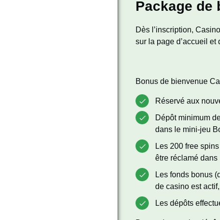
Package de 
Dès l’inscription, Casi
sur la page d’accueil et
Bonus de bienvenue Cas
Réservé aux nouvea
Dépôt minimum de 2
dans le mini-jeu 
Les 200 free spins
être réclamé dans l
Les fonds bonus (d
de casino est actif
Les dépôts effectué