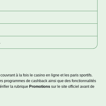
.
vrant à la fois le casino en ligne et les paris sportifs.
rs programmes de cashback ainsi que des fonctionnalités
rifier la rubrique
Promotions
sur le site officiel avant de