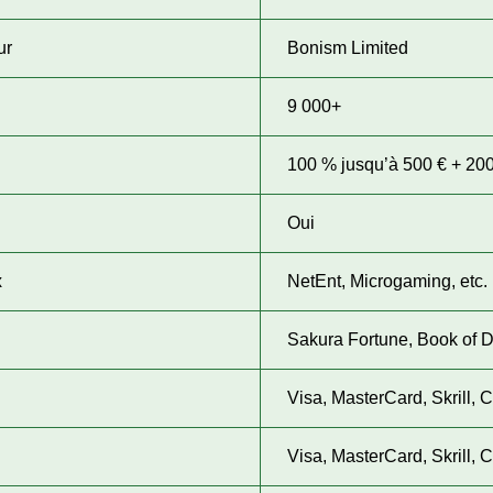
ur
Bonism Limited
9 000+
100 % jusqu’à 500 € + 20
Oui
x
NetEnt, Microgaming, etc.
Sakura Fortune, Book of D
Visa, MasterCard, Skrill, 
Visa, MasterCard, Skrill, 