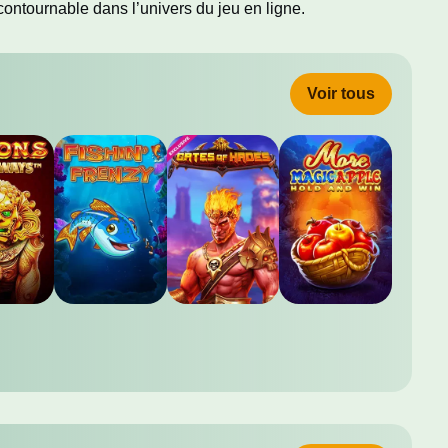
ncontournable dans l’univers du jeu en ligne.
Voir tous