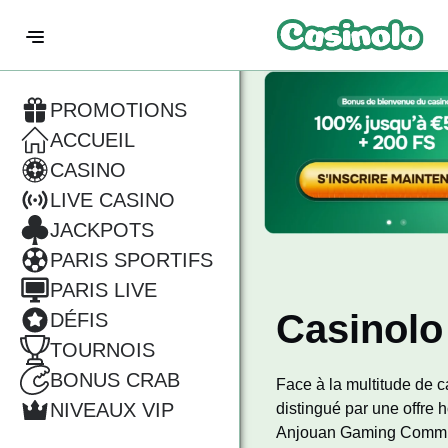
PROMOTIONS
ACCUEIL
CASINO
LIVE CASINO
JACKPOTS
PARIS SPORTIFS
PARIS LIVE
Casinolo 
DÉFIS
TOURNOIS
BONUS CRAB
Face à la multitude de 
NIVEAUX VIP
distingué par une offre 
Anjouan Gaming Commissi