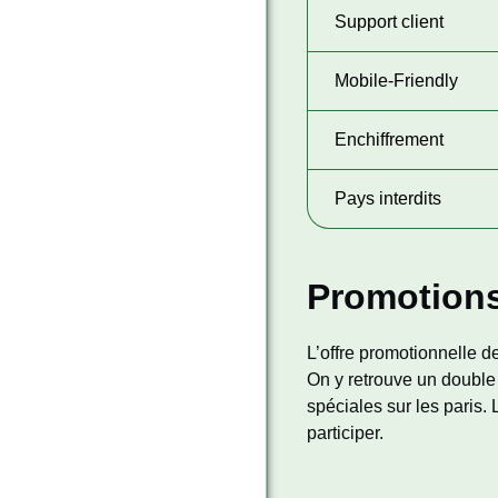
Support client
Mobile-Friendly
Enchiffrement
Pays interdits
Promotions
L’offre promotionnelle de
On y retrouve un doubl
spéciales sur les paris.
participer.