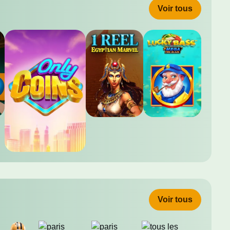
Voir tous
Voir tous