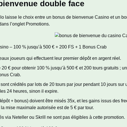
bienvenue double face
nolo laisse le choix entre un bonus de bienvenue Casino et un b
 dans l’onglet Promotions.
ino – 100 % jusqu’à 500 € + 200 FS + 1 Bonus Crab
ux joueurs qui effectuent leur premier dépôt en argent réel.
0 € pour obtenir 100 % jusqu’à 500 € et 200 tours gratuits ; un 
Bonus Crab.
 sont crédités par lots de 20 tours par jour pendant 10 jours sur
es 24 heures, sinon il expire.
épôt + bonus) doivent être misés 35x, et les gains issus des fre
, la mise maximale autorisée est de 5 € par tour.
s via Neteller ou Skrill ne sont pas éligibles à cette promotion.